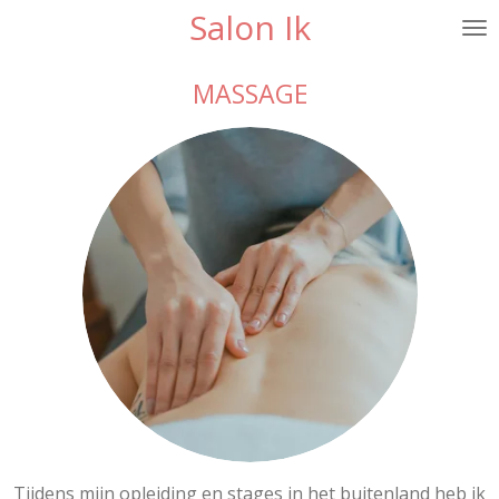
Salon Ik
Ga
direct
naar
MASSAGE
de
hoofdinhoud
Tijdens mijn opleiding en stages in het buitenland heb ik