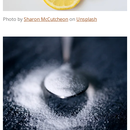
Photo by
Sharon McCutcheon
on
Unsplash